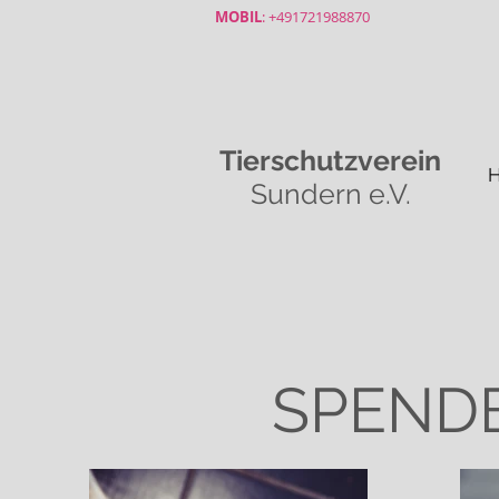
MOBIL
: +491721988870
Tierschutzverein
Sundern e.V.
SPEND