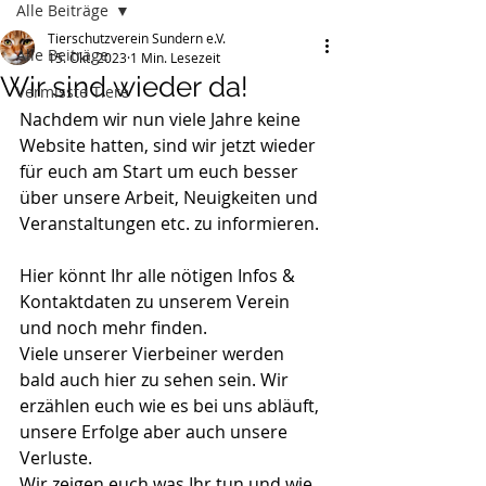
Alle Beiträge
Tierschutzverein Sundern e.V.
Alle Beiträge
15. Okt. 2023
1 Min. Lesezeit
Wir sind wieder da!
Vermisste Tiere
Nachdem wir nun viele Jahre keine 
Website hatten, sind wir jetzt wieder 
für euch am Start um euch besser 
über unsere Arbeit, Neuigkeiten und 
Veranstaltungen etc. zu informieren.
Hier könnt Ihr alle nötigen Infos & 
Kontaktdaten zu unserem Verein 
und noch mehr finden. 
Viele unserer Vierbeiner werden 
bald auch hier zu sehen sein. Wir 
erzählen euch wie es bei uns abläuft, 
unsere Erfolge aber auch unsere 
Verluste. 
Wir zeigen euch was Ihr tun und wie 